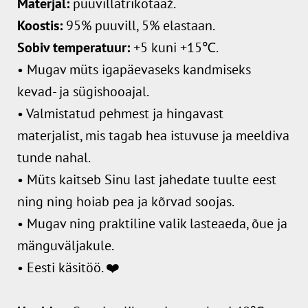
M
aterjal:
puuvillatrikotaaž.
Koostis:
95% puuvill, 5% elastaan.
Sobiv temperatuur:
+5 kuni +15℃.
• Mugav müts igapäevaseks kandmiseks
kevad- ja sügishooajal.
• Valmistatud pehmest ja hingavast
materjalist, mis tagab hea istuvuse ja meeldiva
tunde nahal.
• Müts kaitseb Sinu last jahedate tuulte eest
ning ning hoiab pea ja kõrvad soojas.
• Mugav ning praktiline valik lasteaeda, õue ja
mänguväljakule.
• Eesti käsitöö. ❤️