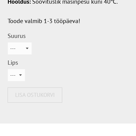
Hooldus:
Soovituslik masinpesu kuni 40℃.
Toode valmib 1-3 tööpäeva!
Suurus
Lips
LISA OSTUKORVI