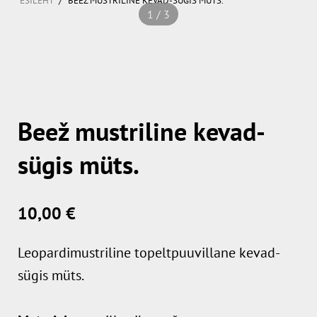
ESILEHT
BEEŽ MUSTRILINE KEVAD-SÜGIS MÜTS.
1 / 3
Beež mustriline kevad-
sügis müts.
10,00 €
Leopardimustriline
topeltpuuvillane kevad-
sügis müts.