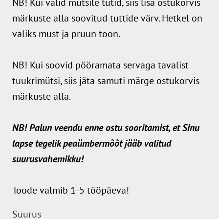
NB! Kui valid mütsile tutid, siis lisa ostukorvis
märkuste alla soovitud tuttide värv. Hetkel on
valiks must ja pruun toon.
NB! Kui soovid pööramata servaga tavalist
tuukrimütsi, siis jäta samuti märge ostukorvis
märkuste alla.
NB! Palun veendu enne ostu sooritamist, et Sinu
lapse tegelik peaümbermõõt jääb valitud
suurusvahemikku!
Toode valmib 1-5 tööpäeva!
Suurus