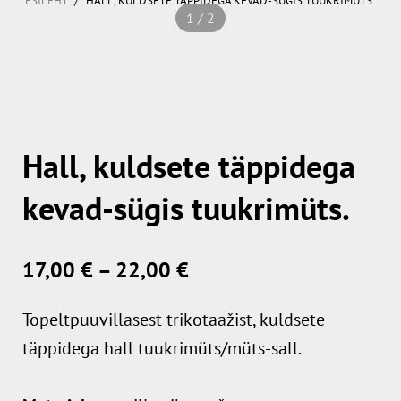
ESILEHT
HALL, KULDSETE TÄPPIDEGA KEVAD-SÜGIS TUUKRIMÜTS.
1 / 2
Hall, kuldsete täppidega
kevad-sügis tuukrimüts.
17,00 €
–
22,00 €
Topeltpuuvillasest trikotaažist, kuldsete
täppidega hall tuukrimüts/müts-sall.