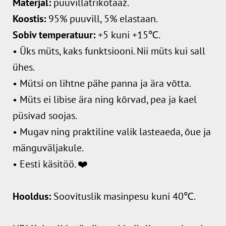
Materjal:
puuvillatrikotaaž.
Koostis:
95% puuvill, 5% elastaan.
Sobiv temperatuur:
+5 kuni +15℃.
• Üks müts, kaks funktsiooni. Nii müts kui sall
ühes.
• Mütsi on lihtne pähe panna ja ära võtta.
• Müts ei libise ära ning kõrvad, pea ja kael
püsivad soojas.
• Mugav ning praktiline valik lasteaeda, õue ja
mänguväljakule.
• Eesti käsitöö. ❤️
Hooldus:
Soovituslik masinpesu kuni 40℃.