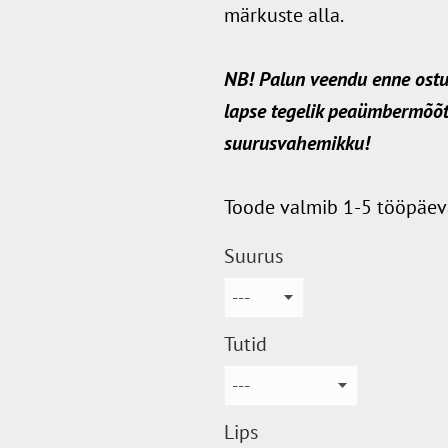
märkuste alla.
NB! Palun veendu enne ostu 
lapse tegelik peaümbermõõt
suurusvahemikku!
Toode valmib 1-5 tööpäev
Suurus
Tutid
Lips