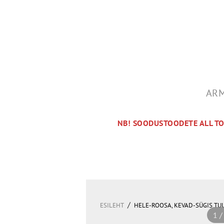
ARM
NB! SOODUSTOODETE ALL T
/
ESILEHT
HELE-ROOSA, KEVAD-SÜGIS TU
1 /