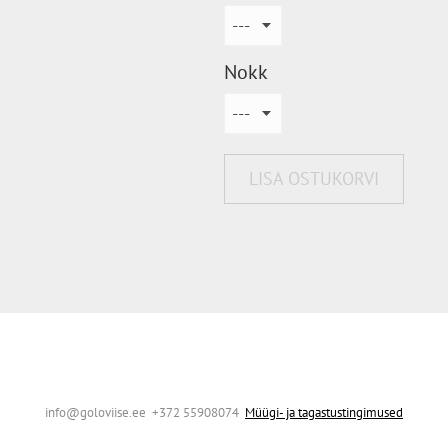
Nokk
LISA OSTUKORVI
info@goloviise.ee +372 55908074
Müügi- ja tagastustingimused