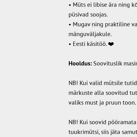
• Müts ei libise ära ning k
püsivad soojas.
• Mugav ning praktiline va
mänguväljakule.
• Eesti käsitöö. ❤️
Hooldus:
Soovituslik mas
NB! Kui valid mütsile tutid,
märkuste alla soovitud tut
valiks must ja pruun toon.
NB! Kui soovid pööramata 
tuukrimütsi, siis jäta sam