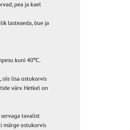
õrvad, pea ja kael
lik lasteaeda, õue ja
inpesu kuni 40℃.
 siis lisa ostukorvis
tide värv. Hetkel on
servaga tavalist
uti märge ostukorvis