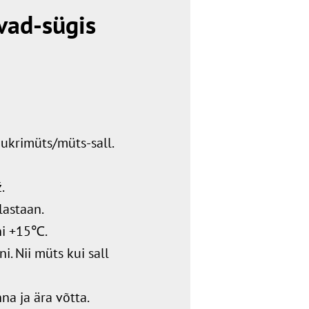
vad-sügis
uukrimüts/müts-sall.
.
lastaan.
i +15℃.
i. Nii müts kui sall
na ja ära võtta.