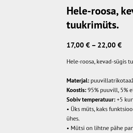
Hele-roosa, ke
tuukrimüts.
17,00 €
–
22,00 €
Hele-roosa, kevad-sügis t
Materjal:
puuvillatrikotaaž
Koostis:
95% puuvill, 5% e
Sobiv temperatuur:
+5 kun
• Üks müts, kaks funktsioon
ühes.
• Mütsi on lihtne pähe pan