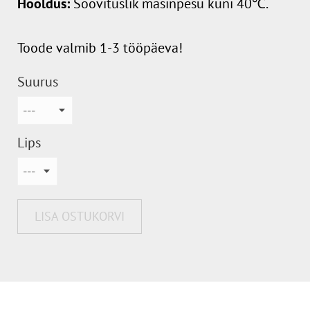
Hooldus:
Soovituslik masinpesu kuni 40℃.
Toode valmib 1-3 tööpäeva!
Suurus
Lips
LISA OSTUKORVI