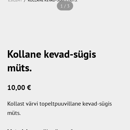
ESILEHT
KOLLANE KEVAD-SÜGIS MÜTS.
1 / 3
Kollane kevad-sügis
müts.
10,00 €
Kollast värvi topeltpuuvillane kevad-sügis
müts.