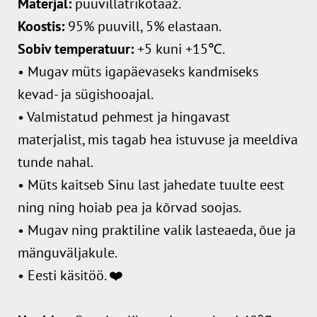
M
aterjal:
puuvillatrikotaaž.
Koostis:
95% puuvill, 5% elastaan.
Sobiv temperatuur:
+5 kuni +15℃.
• Mugav müts igapäevaseks kandmiseks
kevad- ja sügishooajal.
• Valmistatud pehmest ja hingavast
materjalist, mis tagab hea istuvuse ja meeldiva
tunde nahal.
• Müts kaitseb Sinu last jahedate tuulte eest
ning ning hoiab pea ja kõrvad soojas.
• Mugav ning praktiline valik lasteaeda, õue ja
mänguväljakule.
• Eesti käsitöö. ❤️