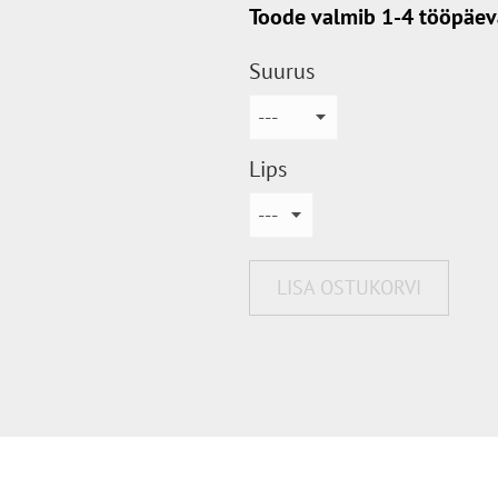
Toode valmib 1-4 tööpäev
Suurus
Lips
LISA OSTUKORVI