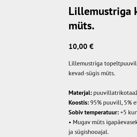
Lillemustriga 
müts.
10,00 €
Lillemustriga topeltpuuvill
kevad-sügis müts.
M
aterjal:
puuvillatrikotaaž
Koostis:
95% puuvill, 5% e
Sobiv temperatuur:
+5 kun
• Mugav müts igapäevasek
ja sügishooajal.