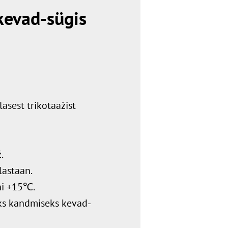
kevad-sügis
asest trikotaažist
.
lastaan.
i +15℃.
s kandmiseks kevad-