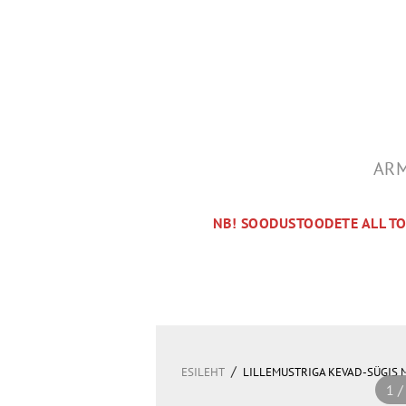
ARM
NB! SOODUSTOODETE ALL T
/
ESILEHT
LILLEMUSTRIGA KEVAD-SÜGIS 
1 /