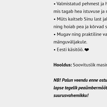
• Valmistatud pehmest ja h
mis tagab hea istuvuse ja
• Müts kaitseb Sinu last j
ning hoiab pea ja kõrvad s
• Mugav ning praktiline va
mänguväljakule.
• Eesti käsitöö. ❤️
Hooldus:
Soovituslik mas
NB! Palun veendu enne ostu 
lapse tegelik peaümbermõõt
suurusvahemikku!