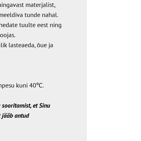
ingavast materjalist,
 meeldiva tunde nahal.
ahedate tuulte eest ning
oojas.
lik lasteaeda, õue ja
inpesu kuni 40℃.
sooritamist, et Sinu
 jääb antud