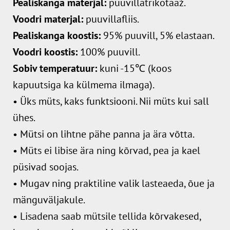
Pealiskanga materjal:
puuvillatrikotaaž.
Voodri materjal:
puuvillafliis.
Pealiskanga koostis:
95% puuvill, 5% elastaan.
Voodri koostis:
100% puuvill.
Sobiv temperatuur:
kuni -15℃ (koos
kapuutsiga ka külmema ilmaga).
• Üks müts, kaks funktsiooni. Nii müts kui sall
ühes.
• Mütsi on lihtne pähe panna ja ära võtta.
• Müts ei libise ära ning kõrvad, pea ja kael
püsivad soojas.
• Mugav ning praktiline valik lasteaeda, õue ja
mänguväljakule.
• Lisadena saab mütsile tellida kõrvakesed,