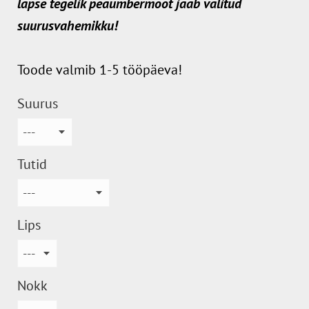
lapse tegelik peaümbermõõt jääb valitud
suurusvahemikku!
Toode valmib 1-5 tööpäeva!
Suurus
Tutid
Lips
Nokk