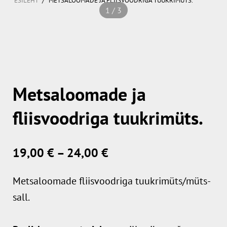
ESILEHT
METSALOOMADE JA FLIISVOODRIGA TUUKRIMÜTS.
1 / 3
Metsaloomade ja
fliisvoodriga tuukrimüts.
19,00 €
–
24,00 €
Metsaloomade fliisvoodriga tuukrimüts/müts-
sall.