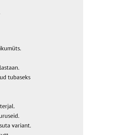
.
pikumüts.
lastaan.
ud tubaseks
erjal.
uruseid.
psuta variant.
tutt.