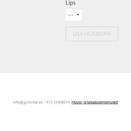
Lips
LISA OSTUKORVI
info@goloviise.ee +372 55908074
Müügi- ja tagastustingimused