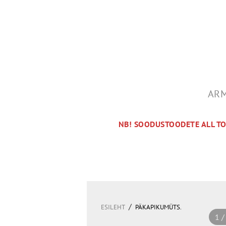
ARM
NB! SOODUSTOODETE ALL T
/
ESILEHT
PÄKAPIKUMÜTS.
1 /