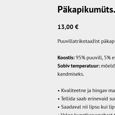
Päkapikumüts
13,00 €
Puuvillatrikotaažist päka
Koostis:
95% puuvill, 5% e
Sobiv temperatuur:
mõeld
kandmiseks.
• Kvaliteetne ja hingav mat
• Tellida saab erinevaid su
• Saadaval nii lipsu kui li
• Valge kunstkarusnahast 