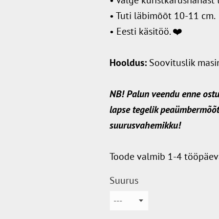
• Tuti läbimõõt 10-11 cm.
• Eesti käsitöö. ❤️
Hooldus:
Soovituslik mas
NB! Palun veendu enne ostu 
lapse tegelik peaümbermõõt
suurusvahemikku!
Toode valmib 1-4 tööpäev
Suurus