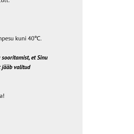
inpesu kuni 40℃.
sooritamist, et Sinu
 jääb valitud
a!