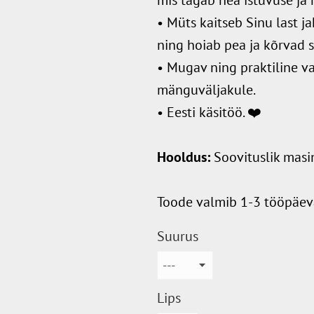
• Müts kaitseb Sinu last j
ning hoiab pea ja kõrvad s
• Mugav ning praktiline va
mänguväljakule.
• Eesti käsitöö. ❤️
Hooldus:
Soovituslik mas
Toode valmib 1-3 tööpäev
Suurus
Lips