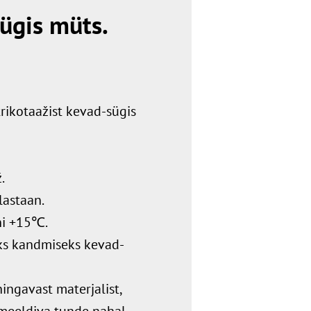
ügis müts.
trikotaažist kevad-sügis
.
lastaan.
i +15℃.
s kandmiseks kevad-
ingavast materjalist,
 meeldiva tunde nahal.