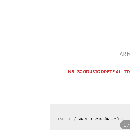
ARM
NB! SOODUSTOODETE ALL T
/
ESILEHT
SININE KEVAD-SÜGIS MÜTS.
1 /