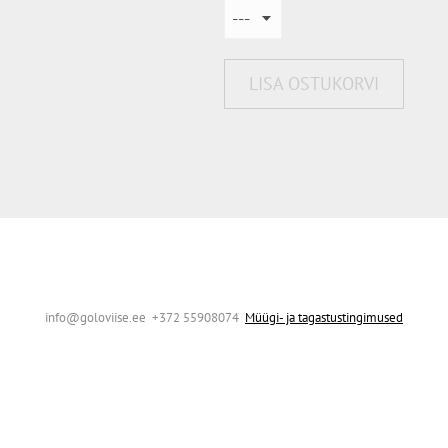
LISA OSTUKORVI
info@goloviise.ee +372 55908074
Müügi- ja tagastustingimused