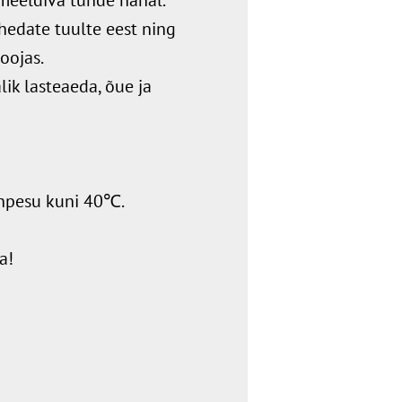
ahedate tuulte eest ning
oojas.
lik lasteaeda, õue ja
inpesu kuni 40℃.
a!