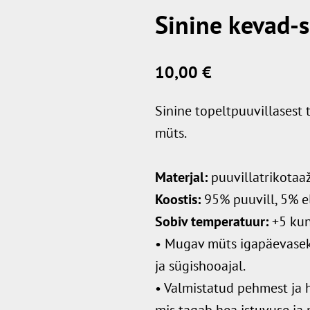
Sinine kevad-s
10,00 €
Sinine topeltpuuvillasest 
müts.
M
aterjal:
puuvillatrikotaaž
Koostis:
95% puuvill, 5% e
Sobiv temperatuur:
+5 kun
• Mugav müts igapäevasek
ja sügishooajal.
• Valmistatud pehmest ja h
mis tagab hea istuvuse ja