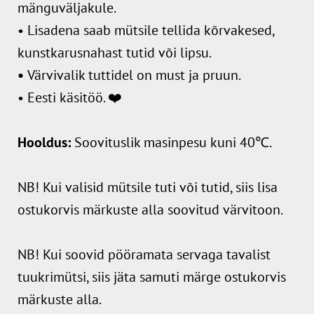
mänguväljakule.
• Lisadena saab mütsile tellida kõrvakesed,
kunstkarusnahast tutid või lipsu.
•
Värvivalik tuttidel on must ja pruun.
• Eesti käsitöö. ❤️
Hooldus:
Soovituslik masinpesu kuni 40℃.
NB! Kui valisid mütsile tuti või tutid, siis lisa
ostukorvis märkuste alla soovitud värvitoon.
NB! Kui soovid pööramata servaga tavalist
tuukrimütsi, siis jäta samuti märge ostukorvis
märkuste alla.