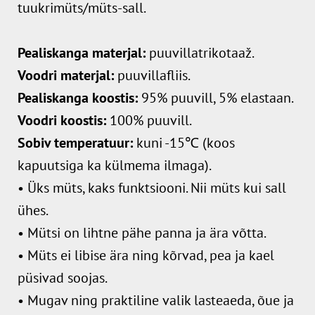
tuukrimüts/müts-sall.
Pealiskanga materjal:
puuvillatrikotaaž.
Voodri materjal:
puuvillafliis.
Pealiskanga koostis:
95% puuvill, 5% elastaan.
Voodri koostis:
100% puuvill.
Sobiv temperatuur:
kuni -15℃ (koos
kapuutsiga ka külmema ilmaga).
• Üks müts, kaks funktsiooni. Nii müts kui sall
ühes.
• Mütsi on lihtne pähe panna ja ära võtta.
• Müts ei libise ära ning kõrvad, pea ja kael
püsivad soojas.
• Mugav ning praktiline valik lasteaeda, õue ja