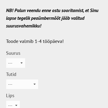
NB! Palun veendu enne ostu sooritamist, et Sinu
lapse tegelik peaümbermõõt jääb valitud
suurusvahemikku!
Toode valmib 1-4 tööpäeva!
Suurus
Tutid
Lips