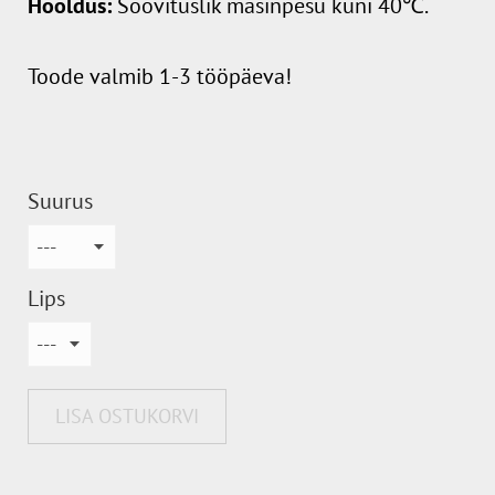
Hooldus:
Soovituslik masinpesu kuni 40℃.
Toode valmib 1-3 tööpäeva!
Suurus
Lips
LISA OSTUKORVI