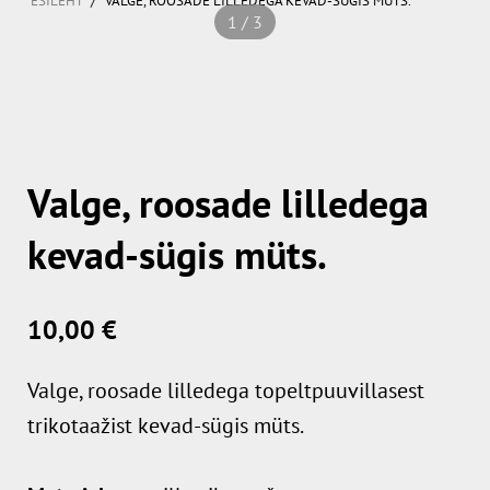
ESILEHT
VALGE, ROOSADE LILLEDEGA KEVAD-SÜGIS MÜTS.
1 / 3
Valge, roosade lilledega
kevad-sügis müts.
10,00 €
Valge, roosade lilledega topeltpuuvillasest
trikotaažist kevad-sügis müts.