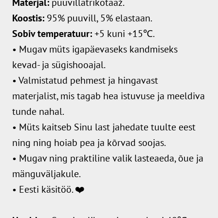
M
aterjal:
puuvillatrikotaaž.
Koostis:
95% puuvill, 5% elastaan.
Sobiv temperatuur:
+5 kuni +15℃.
• Mugav müts igapäevaseks kandmiseks
kevad- ja sügishooajal.
• Valmistatud pehmest ja hingavast
materjalist, mis tagab hea istuvuse ja meeldiva
tunde nahal.
• Müts kaitseb Sinu last jahedate tuulte eest
ning ning hoiab pea ja kõrvad soojas.
• Mugav ning praktiline valik lasteaeda, õue ja
mänguväljakule.
• Eesti käsitöö. ❤️